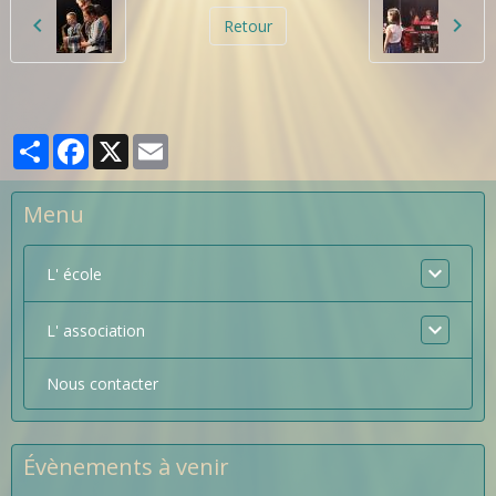
Retour
Partager
Facebook
X
Email
Menu
L' école
L' association
Nous contacter
Évènements à venir