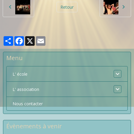
Retour
Partager
Facebook
X
Email
Menu
L' école
L' association
Nous contacter
Évènements à venir