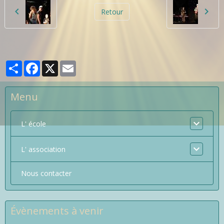
Retour
Partager
Facebook
X
Email
Menu
L' école
L' association
Nous contacter
Évènements à venir