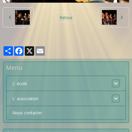
Retour
Partager
Facebook
X
Email
Menu
L' école
L' association
Nous contacter