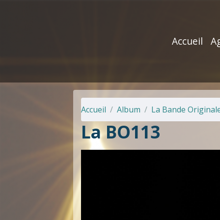
Accueil
A
Accueil
Album
La Bande Original
La BO113