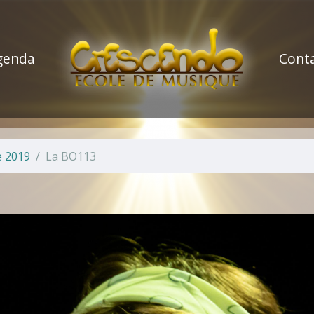
genda
Cont
e 2019
La BO113