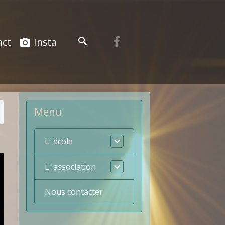
act
Insta
Menu
L' école
L' association
Nous contacter