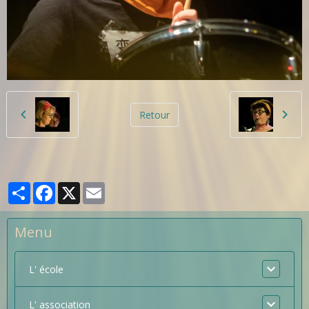
Retour
Partager
Facebook
X
Email
Menu
L' école
L' association