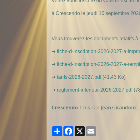
Venez vous inscrire ou vous réinscrire 
à Crescendo
le jeudi 10 septembre 2026
Vous trouverez les documents relatifs à 
➜
fiche-d-inscription-2026-2027-a-impri
➜
fiche-d-inscription-2026-2027-a-rempl
➜
tarifs-2026-2027.pdf
(41.43 Ko)
➜
reglement-interieur-2026-2027.pdf
(78
Crescendo
1 bis rue Jean Giraudoux,
Partager
Facebook
X
Email