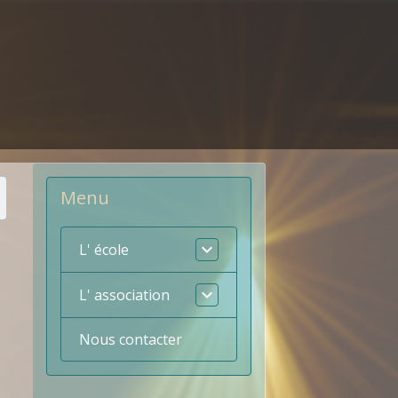
Menu
L' école
L' association
Nous contacter